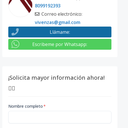
8099192393
Correo electrónico
:
vivenzas@gmail.com
Llámame
:
Escribeme por Whatsapp
:
¡Solicita mayor información ahora!
👇🏽
Nombre completo
*