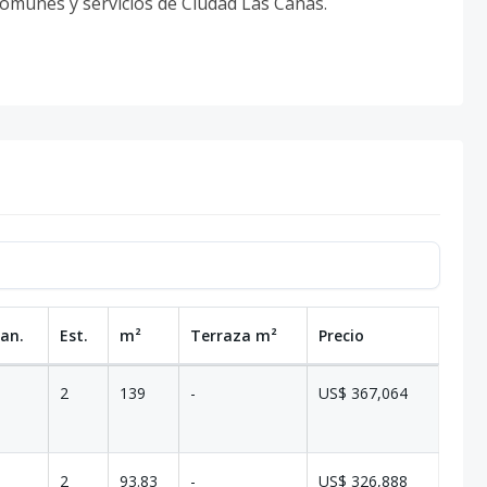
comunes y servicios de Ciudad Las Canas.
Ban.
Est.
m²
Terraza
m²
Precio
2
139
-
US$ 367,064
2
93.83
-
US$ 326,888