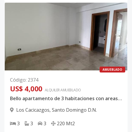
AMUEBLADO
Código
:
2374
US$ 4,000
ALQUILER
AMUEBLADO
Bello apartamento de 3 habitaciones con areas sociales en Los cacicazgos.
Los Cacicazgos
,
Santo Domingo D.N.
3
3
3
220
Mt2