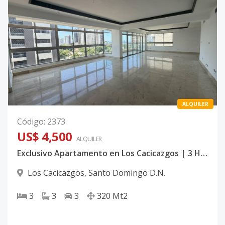
ALQUILER
Código
:
2373
US$ 4,500
ALQUILER
Exclusivo Apartamento en Los Cacicazgos | 3 Hab + Family Room
Los Cacicazgos
,
Santo Domingo D.N.
3
3
3
320
Mt2