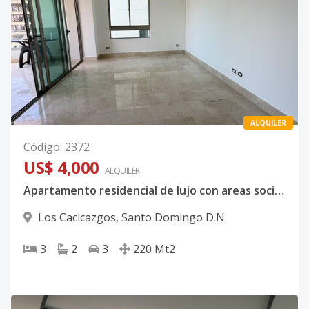
ALQUILER
Código
:
2372
US$ 4,000
ALQUILER
Apartamento residencial de lujo con areas sociales en alquiler!
Los Cacicazgos
,
Santo Domingo D.N.
3
2
3
220
Mt2