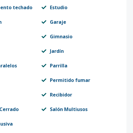
iento techado
Estudio
m
Garaje
Gimnasio
Jardín
ralelos
Parrilla
Permitido fumar
Recibidor
 Cerrado
Salón Multiusos
lusiva