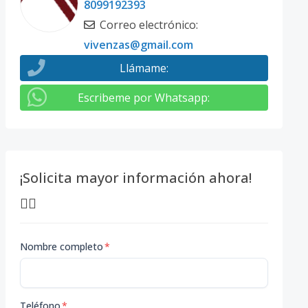
8099192393
Correo electrónico
:
vivenzas@gmail.com
Llámame
:
Escribeme por Whatsapp
:
¡Solicita mayor información ahora!
👇🏽
Nombre completo
*
Teléfono
*