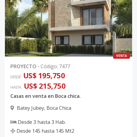
VENTA
PROYECTO
-
Código
:
7477
US$ 195,750
DESDE
US$ 215,750
HASTA
Casas en venta en Boca chica.
Batey Jubey
,
Boca Chica
Desde
3
hasta
3
Hab.
Desde
145
hasta
145
Mt2