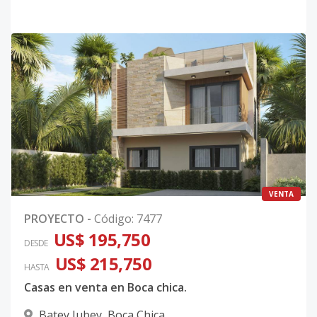
VENTA
PROYECTO
-
Código
:
7477
US$ 195,750
DESDE
US$ 215,750
HASTA
Casas en venta en Boca chica.
Batey Jubey
,
Boca Chica