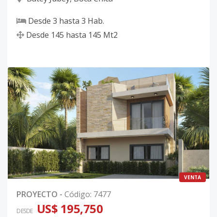
Desde
3
hasta
3
Hab.
Desde
145
hasta
145
Mt2
VENTA
PROYECTO
-
Código
:
7477
US$ 195,750
DESDE