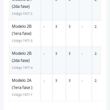
(2da fase)
Código
7477
-2
Modelo 2B
-
3
3
-
2
1
(1era fase)
Código
7477
-3
Modelo 2B
-
3
3
-
2
1
(2da fase)
Código
7477
-4
Modelo 2A
-
3
3
-
2
1
(1era fase )
Código
7477
-1