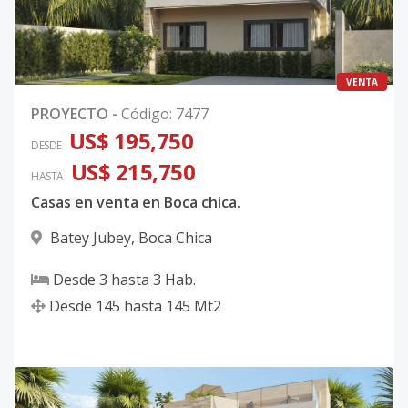
VENTA
PROYECTO
-
Código
:
7477
US$ 195,750
DESDE
US$ 215,750
HASTA
Casas en venta en Boca chica.
Batey Jubey
,
Boca Chica
Desde
3
hasta
3
Hab.
Desde
145
hasta
145
Mt2