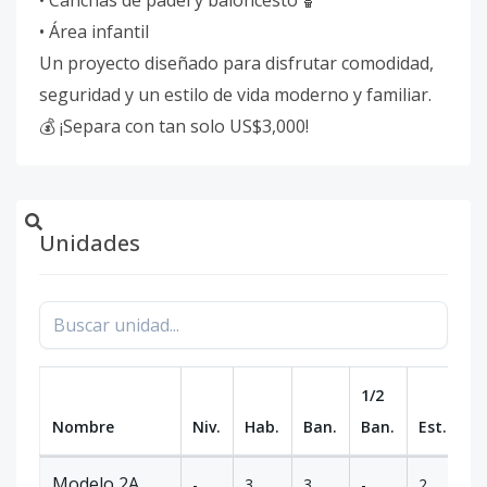
• Canchas de pádel y baloncesto 🏀
• Área infantil
Un proyecto diseñado para disfrutar comodidad,
seguridad y un estilo de vida moderno y familiar.
💰 ¡Separa con tan solo US$3,000!
Unidades
1/2
Nombre
Niv.
Hab.
Ban.
Ban.
Est.
m
Modelo 2A
-
3
3
-
2
1