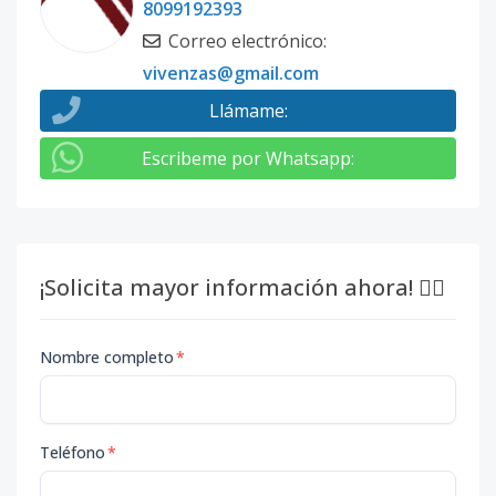
8099192393
Correo electrónico
:
vivenzas@gmail.com
Llámame
:
Escribeme por Whatsapp
:
¡Solicita mayor información ahora! 👇🏽
Nombre completo
*
Teléfono
*