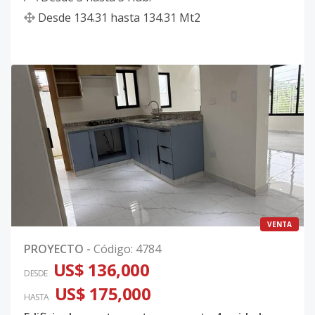
Desde
134.31
hasta
134.31
Mt2
VENTA
PROYECTO
-
Código
:
4784
US$ 136,000
DESDE
US$ 175,000
HASTA