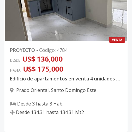
VENTA
PROYECTO
-
Código
:
4784
US$ 136,000
DESDE
US$ 175,000
HASTA
Edificio de apartamentos en venta 4 unidades disponibles
Prado Oriental
,
Santo Domingo Este
Desde
3
hasta
3
Hab.
Desde
134.31
hasta
134.31
Mt2