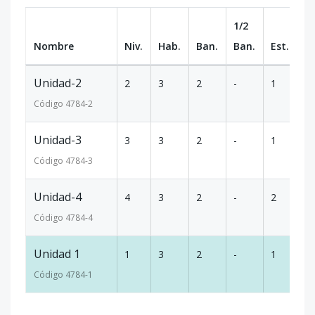
1/2
Nombre
Niv.
Hab.
Ban.
Ban.
Est.
m
Unidad-2
2
3
2
-
1
13
Código
4784
-2
Unidad-3
3
3
2
-
1
13
Código
4784
-3
Unidad-4
4
3
2
-
2
13
Código
4784
-4
Unidad 1
1
3
2
-
1
12
Código
4784
-1