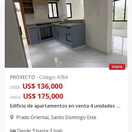
VENTA
PROYECTO
-
Código
:
4784
US$ 136,000
DESDE
US$ 175,000
HASTA
Edificio de apartamentos en venta 4 unidades disponibles
Prado Oriental
,
Santo Domingo Este
Desde
3
hasta
3
Hab.