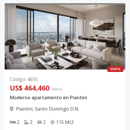
VENTA
Código
:
4655
US$ 464,460
VENTA
Moderno apartamento en Piantini
Piantini
,
Santo Domingo D.N.
2
2
2
115
Mt2