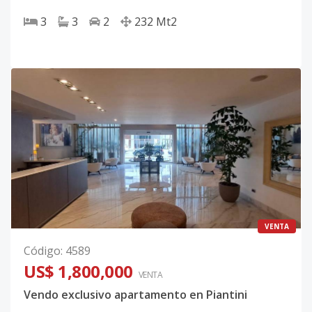
3
3
2
232
Mt2
VENTA
Código
:
4589
US$ 1,800,000
VENTA
Vendo exclusivo apartamento en Piantini