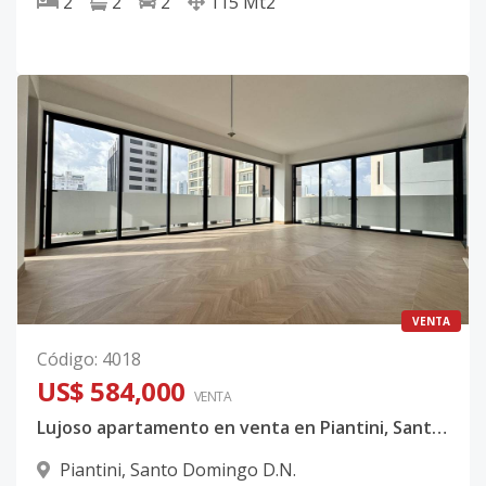
2
2
2
115
Mt2
VENTA
Código
:
4018
US$ 584,000
VENTA
Lujoso apartamento en venta en Piantini, Santo Domingo
Piantini
,
Santo Domingo D.N.