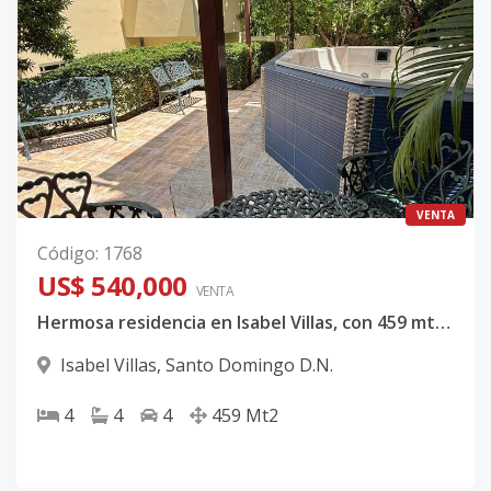
VENTA
Código
:
1768
US$ 540,000
VENTA
Hermosa residencia en Isabel Villas, con 459 mts² de construcción
Isabel Villas
,
Santo Domingo D.N.
4
4
4
459
Mt2