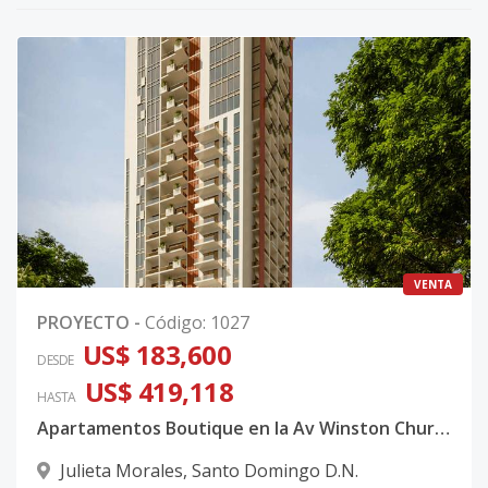
VENTA
PROYECTO
-
Código
:
1027
US$ 183,600
DESDE
US$ 419,118
HASTA
Apartamentos Boutique en la Av Winston Churchill
Julieta Morales
,
Santo Domingo D.N.