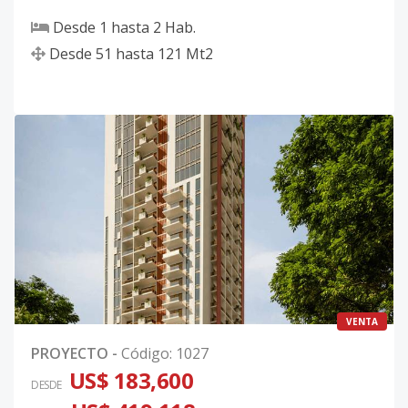
Desde
1
hasta
2
Hab.
Desde
51
hasta
121
Mt2
VENTA
PROYECTO
-
Código
:
1027
US$ 183,600
DESDE