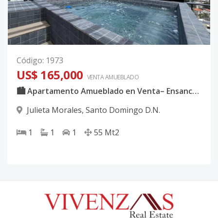
Código
:
1973
US$ 165,000
VENTA AMUEBLADO
🏙 Apartamento Amueblado en Venta– Ensanche Julieta 📍✨
Julieta Morales
,
Santo Domingo D.N.
1
1
1
55
Mt2