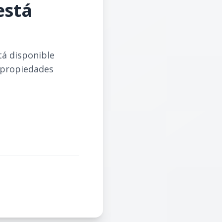
está
tá disponible
 propiedades