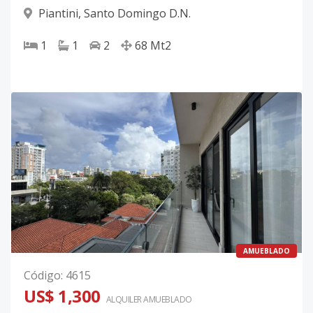
Piantini
,
Santo Domingo D.N.
1
1
2
68
Mt2
AMUEBLADO
Código
:
4615
US$ 1,300
ALQUILER
AMUEBLADO