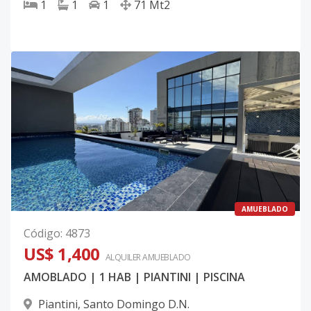
1
1
1
71
Mt2
AMUEBLADO
Código
:
4873
US$ 1,400
ALQUILER
AMUEBLADO
AMOBLADO | 1 HAB | PIANTINI | PISCINA
Piantini
,
Santo Domingo D.N.