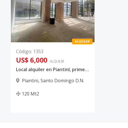
ALQUILER
Código
:
1353
US$ 6,000
ALQUILER
Local alquiler en PiantinI, primer nivel y doble altura
Piantini
,
Santo Domingo D.N.
120
Mt2