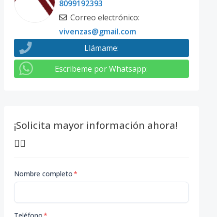
8099192393
Correo electrónico
:
vivenzas@gmail.com
Llámame
:
Escribeme por Whatsapp
:
¡Solicita mayor información ahora!
👇🏽
Nombre completo
*
Teléfono
*