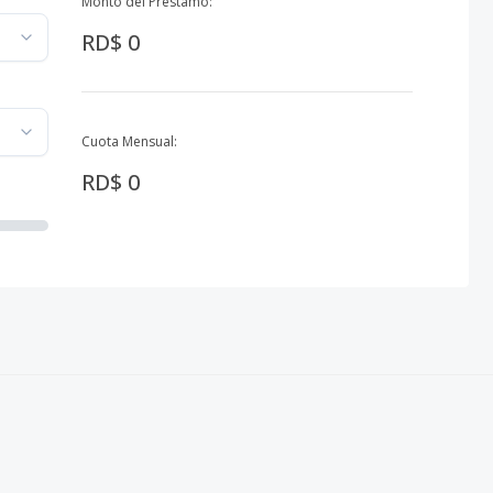
Monto del Préstamo:
RD$ 0
Cuota Mensual:
RD$ 0