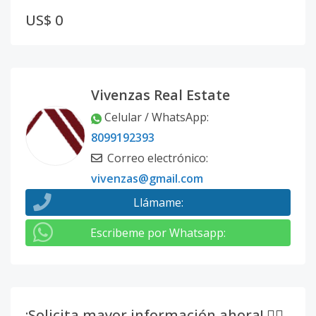
US$ 0
Vivenzas Real Estate
Celular / WhatsApp
:
8099192393
Correo electrónico
:
vivenzas@gmail.com
Llámame
:
Escribeme por Whatsapp
:
¡Solicita mayor información ahora! 👇🏽