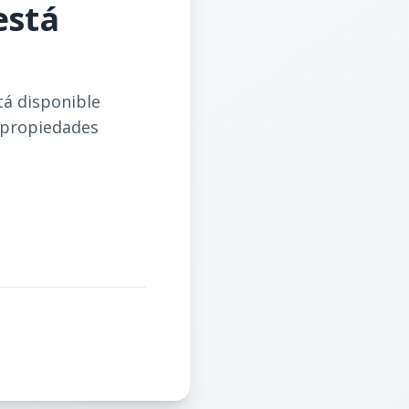
está
tá disponible
 propiedades