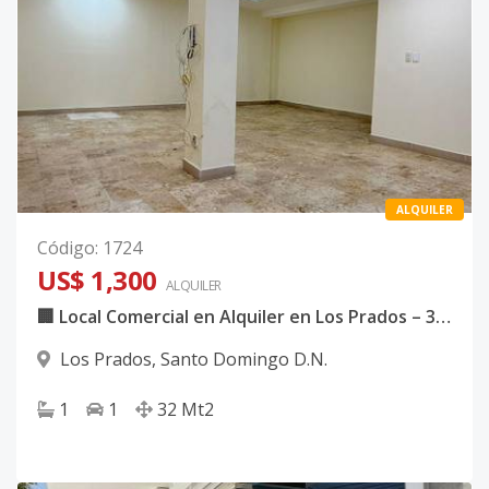
ALQUILER
Código
:
1724
US$ 1,300
ALQUILER
🏢 Local Comercial en Alquiler en Los Prados – 32 m² | Primer Nivel
Los Prados
,
Santo Domingo D.N.
1
1
32
Mt2