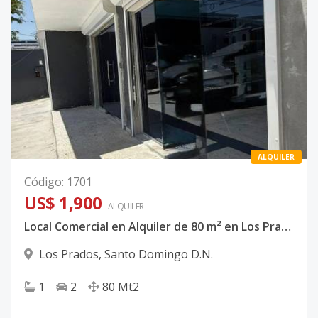
ALQUILER
Código
:
1701
US$ 1,900
ALQUILER
Local Comercial en Alquiler de 80 m² en Los Prados
Los Prados
,
Santo Domingo D.N.
1
2
80
Mt2