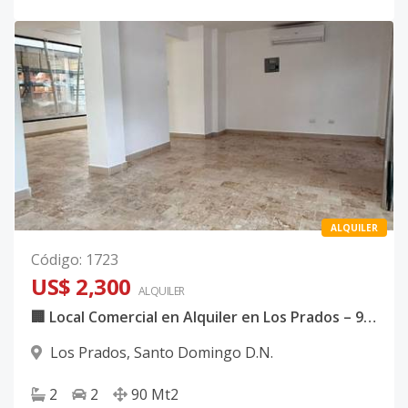
ALQUILER
Código
:
1723
US$ 2,300
ALQUILER
🏢 Local Comercial en Alquiler en Los Prados – 90 m² | Primer Nivel
Los Prados
,
Santo Domingo D.N.
2
2
90
Mt2