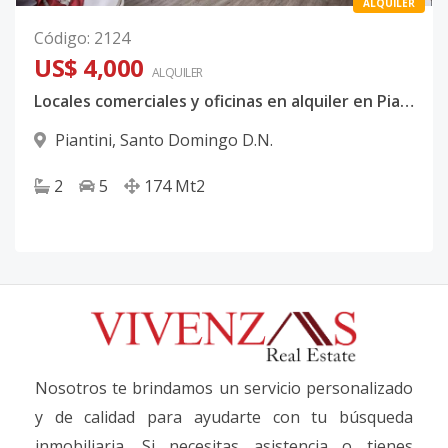
ALQUILER
Código
:
2124
US$ 4,000
ALQUILER
Locales comerciales y oficinas en alquiler en Piantini, Santo Domingo – US$4,000
Piantini
,
Santo Domingo D.N.
2
5
174
Mt2
Nosotros te brindamos un servicio personalizado
y de calidad para ayudarte con tu búsqueda
inmobiliaria. Si necesitas asistencia o tienes