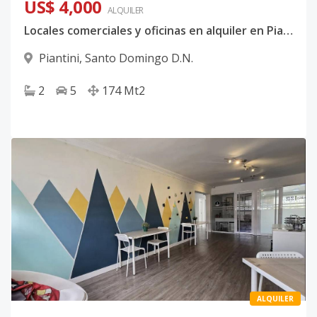
US$ 4,000
ALQUILER
Locales comerciales y oficinas en alquiler en Piantini, Santo Domingo – US$4,000
Piantini
,
Santo Domingo D.N.
2
5
174
Mt2
ALQUILER