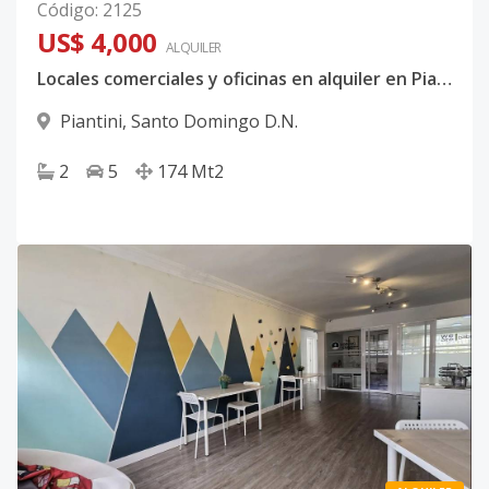
Código
:
2125
US$ 4,000
ALQUILER
Locales comerciales y oficinas en alquiler en Piantini, Santo Domingo – US$4,000
Piantini
,
Santo Domingo D.N.
2
5
174
Mt2