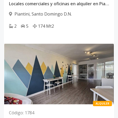
Locales comerciales y oficinas en alquiler en Piantini, Santo Domingo – US$4,000
Piantini
,
Santo Domingo D.N.
2
5
174
Mt2
ALQUILER
Código
:
1784