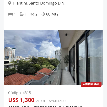
Piantini
,
Santo Domingo D.N.
1
1
2
68
Mt2
AMUEBLADO
Código
:
4615
US$ 1,300
ALQUILER
AMUEBLADO