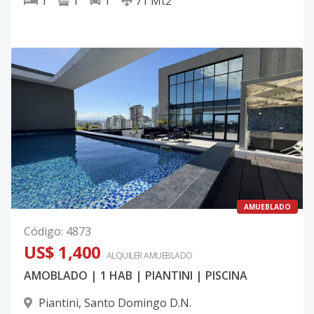
1
1
1
71
Mt2
AMUEBLADO
Código
:
4873
US$ 1,400
ALQUILER
AMUEBLADO
AMOBLADO | 1 HAB | PIANTINI | PISCINA
Piantini
,
Santo Domingo D.N.