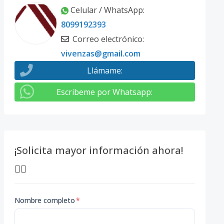
Celular / WhatsApp
:
8099192393
Correo electrónico
:
vivenzas@gmail.com
Llámame
:
Escribeme por Whatsapp
:
¡Solicita mayor información ahora!
👇🏽
Nombre completo
*