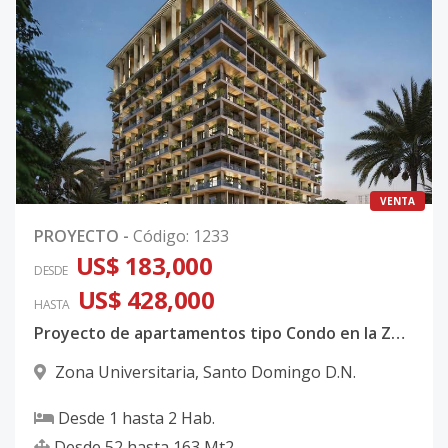
VENTA
PROYECTO
-
Código
:
1233
US$ 183,000
DESDE
US$ 428,000
HASTA
Proyecto de apartamentos tipo Condo en la Zona Universitaria
Zona Universitaria
,
Santo Domingo D.N.
Desde
1
hasta
2
Hab.
Desde
52
hasta
163
Mt2