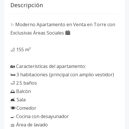
Descripción
✨ Moderno Apartamento en Venta en Torre con
Exclusivas Áreas Sociales 🏙️
📐 155 m²
🏡 Características del apartamento:
🛏️ 3 habitaciones (principal con amplio vestidor)
🛁 2.5 baños
🌅 Balcón
🛋️ Sala
🍽️ Comedor
🍳 Cocina con desayunador
🧺 Área de lavado