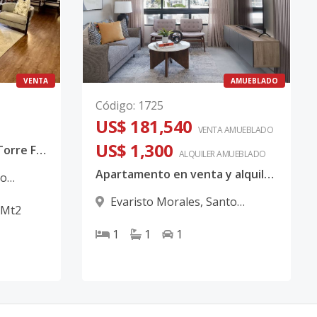
VENTA
AMUEBLADO
Código
:
1725
US$ 181,540
VENTA AMUEBLADO
US$ 1,300
Apartamento en venta Torre Familiar, Evaristo Morales
ALQUILER
AMUEBLADO
Apartamento en venta y alquiler en Evaristo Morales
to
Evaristo Morales
,
Santo
Mt2
Domingo D.N.
1
1
1