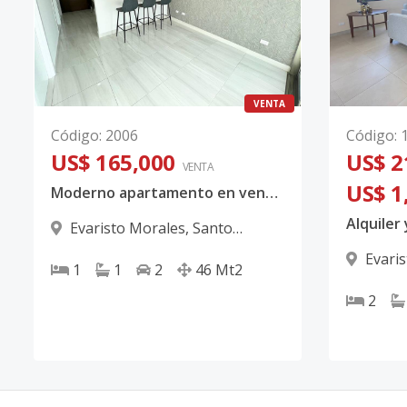
VENTA
Código
:
2006
Código
:
US$ 165,000
US$ 2
VENTA
US$ 1
Moderno apartamento en venta, Evaristo Morales.
Alquiler
Evaristo Morales
,
Santo
Domingo D.N.
Evari
1
1
2
46
Mt2
Domingo
2