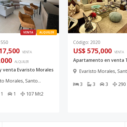
VENTA
ALQUILER
1550
Código
:
2020
17,500
US$ 575,000
VENTA
VENTA
,000
ALQUILER
 y venta Evaristo Morales
Evaristo Morales
,
San
Domingo D.N.
sto Morales
,
Santo
3
3
3
290
 D.N.
1
1
107
Mt2