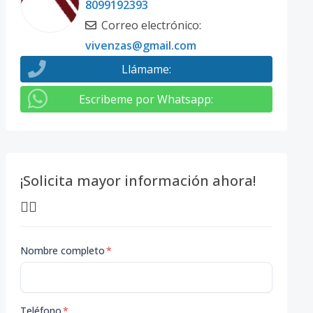
8099192393
Correo electrónico
:
vivenzas@gmail.com
Llámame
:
Escribeme por Whatsapp
:
¡Solicita mayor información ahora!
👇🏽
Nombre completo
*
Teléfono
*