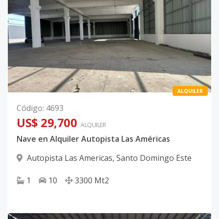
ALQUILER
Código
:
4693
US$ 29,700
ALQUILER
Nave en Alquiler Autopista Las Américas
Autopista Las Americas
,
Santo Domingo Este
1
10
3300
Mt2