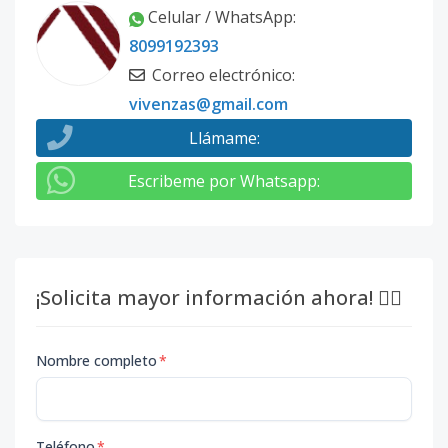
Celular / WhatsApp
:
8099192393
Correo electrónico
:
vivenzas@gmail.com
Llámame
:
Escribeme por Whatsapp
:
¡Solicita mayor información ahora! 👇🏽
Nombre completo
*
Teléfono
*