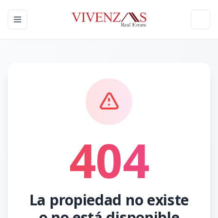
Toggle navigation menu
Toggl
404
La propiedad no existe
o no está disponible