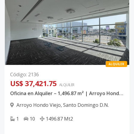
ALQUILER
Código
:
2136
US$ 37,421.75
ALQUILER
Oficina en Alquiler – 1,496.87 m² | Arroyo Hondo Viejo, Santo Domingo
Arroyo Hondo Viejo
,
Santo Domingo D.N.
1
10
1496.87
Mt2