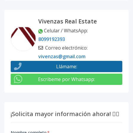
Vivenzas Real Estate
Celular / WhatsApp
:
8099192393
Correo electrónico
:
vivenzas@gmail.com
Llámame
:
Escribeme por Whatsapp
:
¡Solicita mayor información ahora! 👇🏽
Nombre completo
*