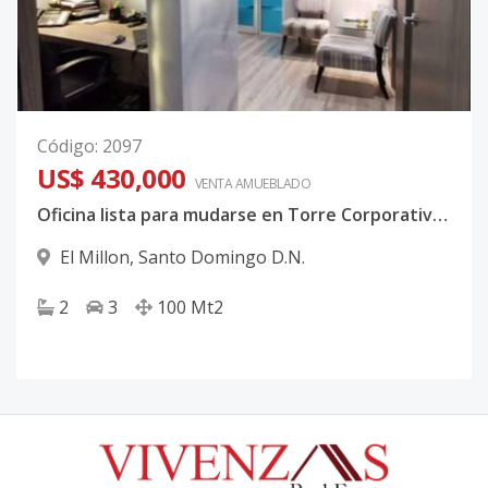
Código
:
2097
US$ 430,000
VENTA AMUEBLADO
Oficina lista para mudarse en Torre Corporativa en 27 de febrero
El Millon
,
Santo Domingo D.N.
2
3
100
Mt2