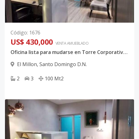
Código
:
1676
US$ 430,000
VENTA AMUEBLADO
Oficina lista para mudarse en Torre Corporativa en 27 de febrero
El Millon
,
Santo Domingo D.N.
2
3
100
Mt2