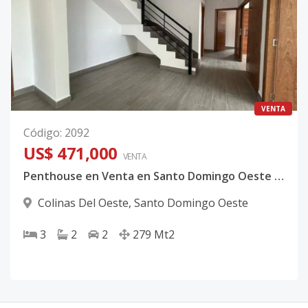
VENTA
Código
:
2092
US$ 471,000
VENTA
Penthouse en Venta en Santo Domingo Oeste | 279 m² | 3 Habitaciones | Piso 14 | US$471,000
Colinas Del Oeste
,
Santo Domingo Oeste
3
2
2
279
Mt2