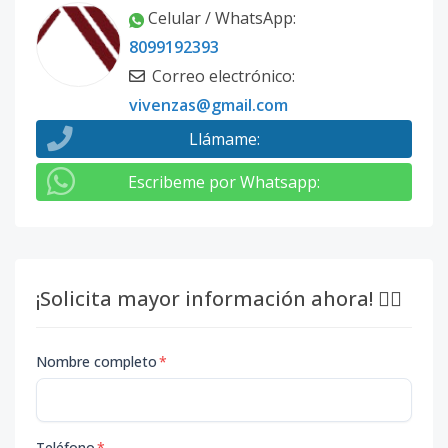
Celular / WhatsApp
:
8099192393
Correo electrónico
:
vivenzas@gmail.com
Llámame
:
Escribeme por Whatsapp
:
¡Solicita mayor información ahora! 👇🏽
Nombre completo
*
Teléfono
*