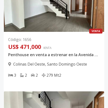
VENTA
Código
:
1656
US$ 471,000
VENTA
Penthouse en venta a estrenar en la Avenida Prolongación 27 de Febrero
Colinas Del Oeste
,
Santo Domingo Oeste
3
2
2
279
Mt2