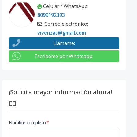
Celular / WhatsApp
:
8099192393
Correo electrónico
:
vivenzas@gmail.com
Llámame
:
Escribeme por Whatsapp
:
¡Solicita mayor información ahora!
👇🏽
Nombre completo
*