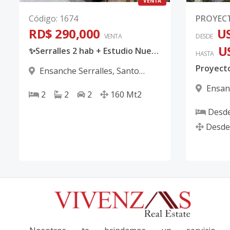
VENTA
Código
:
1674
PROYEC
RD$ 290,000
US
VENTA
DESDE
U
✨Serralles 2 hab + Estudio Nuevo a Estrenar ✨
HASTA
Ensanche Serralles
,
Santo
Domingo D.N.
Ensan
2
2
2
160
Mt2
Domingo
Desd
Desde