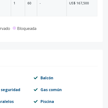
1
60
-
US$ 167,500
rvado
Bloqueada
Balcón
 seguridad
Gas común
ralelos
Piscina