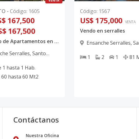
VENTA
TO
-
Código
:
1605
Código
:
1567
$ 167,500
US$ 175,000
VENTA
S$ 167,500
Vendo en serralles
Proyecto de Apartamentos en Serrallés | Inversión Premium desde US$167,500
Ensanche Serralles
,
Sa
Domingo D.N.
che Serralles
,
Santo
1
2
1
81
 D.N.
e
1
hasta
1
Hab.
60
hasta
60
Mt2
Contáctanos
Nuestra Oficina