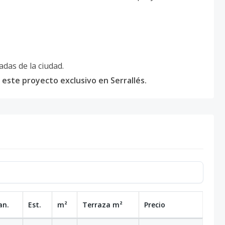
das de la ciudad.
este proyecto exclusivo en Serrallés.
an.
Est.
m²
Terraza
m²
Precio