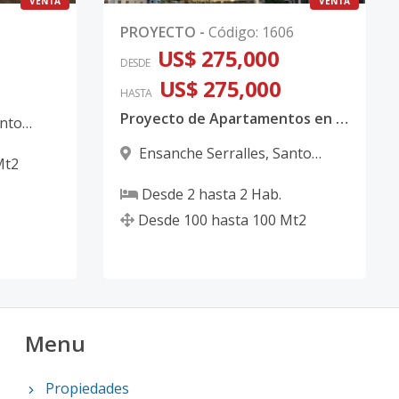
VENTA
VENTA
PROYECTO
-
Código
:
1606
US$ 275,000
DESDE
US$ 275,000
HASTA
Proyecto de Apartamentos en Serrallés | Inversión Premium en Distrito Nacional
nto
Ensanche Serralles
,
Santo
Mt2
Domingo D.N.
Desde
2
hasta
2
Hab.
Desde
100
hasta
100
Mt2
Menu
Propiedades