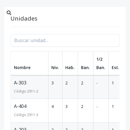
Unidades
1/2
Nombre
Niv.
Hab.
Ban.
Ban.
Est.
m
A-303
3
2
2
-
1
74
Código
2911
-2
A-404
4
3
2
-
1
13
Código
2911
-3
A-203
2
2
2
-
1
74