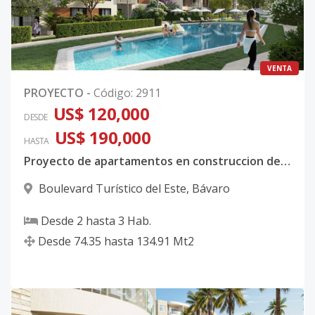
VENTA
PROYECTO
-
Código
:
2911
US$ 120,000
DESDE
US$ 190,000
HASTA
Proyecto de apartamentos en construccion de 2 habitaciones en Bavaro Punta Cana
Boulevard Turístico del Este
,
Bávaro
Desde
2
hasta
3
Hab.
Desde
74.35
hasta
134.91
Mt2