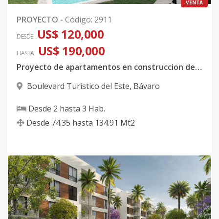
VENTA
PROYECTO
-
Código
:
2911
US$ 120,000
DESDE
US$ 190,000
HASTA
Proyecto de apartamentos en construccion de 2 habitaciones en Bavaro Punta Cana
Boulevard Turístico del Este
,
Bávaro
Desde
2
hasta
3
Hab.
Desde
74.35
hasta
134.91
Mt2