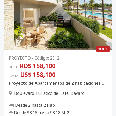
VENTA
PROYECTO
-
Código
:
2812
RD$ 158,100
DESDE
US$ 158,100
HASTA
Proyecto de Apartamentos de 2 habitaciones en Punta Cana
Boulevard Turístico del Este
,
Bávaro
Desde
2
hasta
2
Hab.
Desde
98.18
hasta
98.18
Mt2