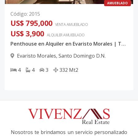
AMUEBLADO
Código
:
2015
US$ 795,000
VENTA AMUEBLADO
US$ 3,900
ALQUILER
AMUEBLADO
Penthouse en Alquiler en Evaristo Morales | Terraza y Jacuzzi | 4 habitaciones
Evaristo Morales
,
Santo Domingo D.N.
4
4
3
332
Mt2
Nosotros te brindamos un servicio personalizado