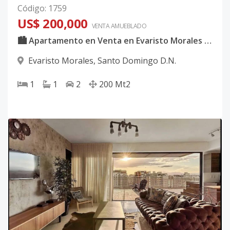
Código
:
1759
US$ 200,000
VENTA AMUEBLADO
🏙️ Apartamento en Venta en Evaristo Morales – Ideal para Vivir o Invertir
Evaristo Morales
,
Santo Domingo D.N.
1
1
2
200
Mt2