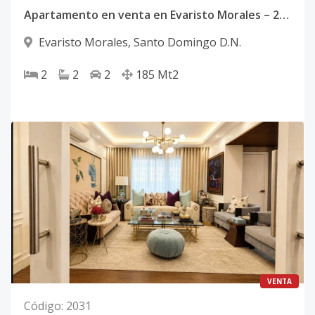
Apartamento en venta en Evaristo Morales – 2 habs + family, torre familiar
Evaristo Morales
,
Santo Domingo D.N.
2
2
2
185
Mt2
VENTA
Código
:
2031