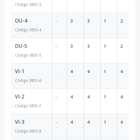
Código
3855
-3
DU-4
-
3
3
1
2
12
Código
3855
-4
DU-5
-
3
3
1
2
12
Código
3855
-5
VI-1
-
4
4
1
4
17
Código
3855
-6
VI-2
-
4
4
1
4
17
Código
3855
-7
VI-3
-
4
4
1
4
17
Código
3855
-8