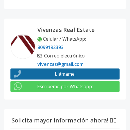
Código
3855
-1
Vivenzas Real Estate
Celular / WhatsApp
:
8099192393
Correo electrónico
:
vivenzas@gmail.com
Llámame
:
Escribeme por Whatsapp
:
¡Solicita mayor información ahora! 👇🏽