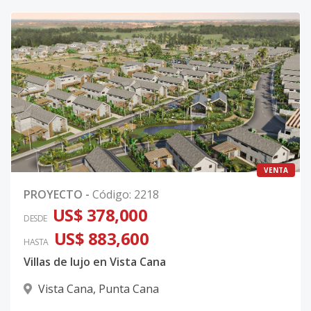
VENTA
PROYECTO
-
Código
:
2218
US$ 378,000
DESDE
US$ 883,600
HASTA
Villas de lujo en Vista Cana
Vista Cana
,
Punta Cana