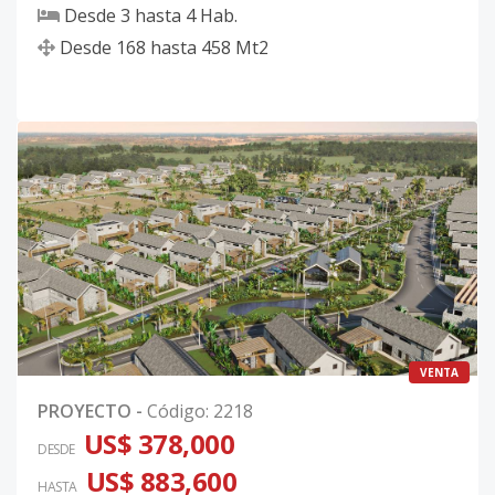
Desde
3
hasta
4
Hab.
Desde
168
hasta
458
Mt2
VENTA
PROYECTO
-
Código
:
2218
US$ 378,000
DESDE
US$ 883,600
HASTA