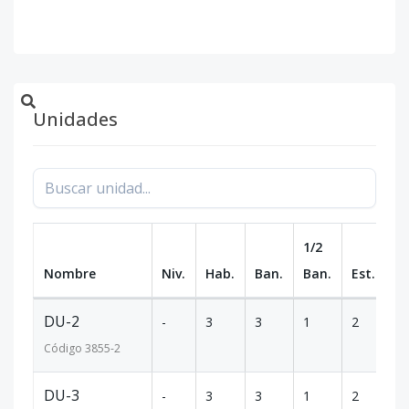
Unidades
1/2
Nombre
Niv.
Hab.
Ban.
Ban.
Est.
m
DU-2
-
3
3
1
2
12
Código
3855
-2
DU-3
-
3
3
1
2
12