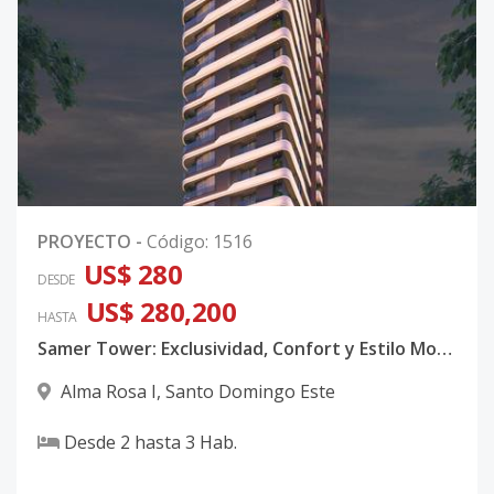
PROYECTO
-
Código
:
1516
US$ 280
DESDE
US$ 280,200
HASTA
Samer Tower: Exclusividad, Confort y Estilo Moderno
Alma Rosa I
,
Santo Domingo Este
Desde
2
hasta
3
Hab.