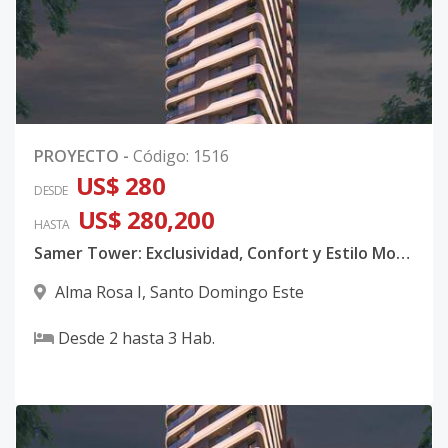
PROYECTO
-
Código
:
1516
US$ 280
DESDE
US$ 280,200
HASTA
Samer Tower: Exclusividad, Confort y Estilo Moderno
Alma Rosa I
,
Santo Domingo Este
Desde
2
hasta
3
Hab.