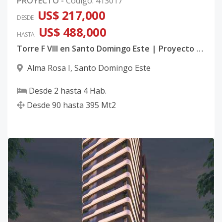
PROYECTO
-
Código
:
413017
US$ 217,000
DESDE
US$ 488,000
HASTA
Torre F VIII en Santo Domingo Este | Proyecto Residencial con Helipuerto y Penthouses de Lujo
Alma Rosa I
,
Santo Domingo Este
Desde
2
hasta
4
Hab.
Desde
90
hasta
395
Mt2