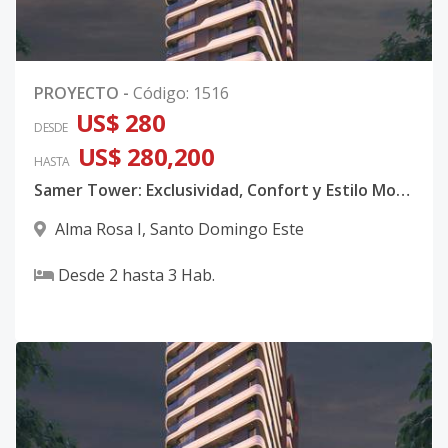
PROYECTO
-
Código
:
1516
US$ 280
DESDE
US$ 280,200
HASTA
Samer Tower: Exclusividad, Confort y Estilo Moderno
Alma Rosa I
,
Santo Domingo Este
Desde
2
hasta
3
Hab.