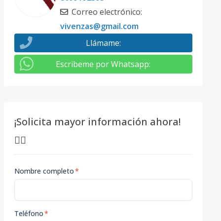
Correo electrónico
:
vivenzas@gmail.com
Llámame
:
Escribeme por Whatsapp
:
¡Solicita mayor información ahora!
👇🏽
Nombre completo
*
Teléfono
*