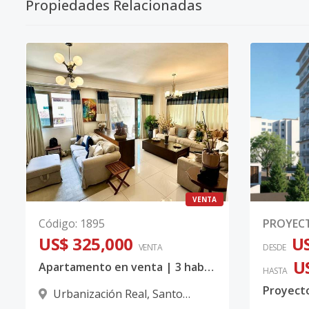
Propiedades Relacionadas
VENTA
Código
:
1895
PROYEC
US$ 325,000
US
VENTA
DESDE
U
Apartamento en venta | 3 habitaciones, 3.5 Baño, Star, Gym | Urbanización Real
HASTA
Urbanización Real
,
Santo