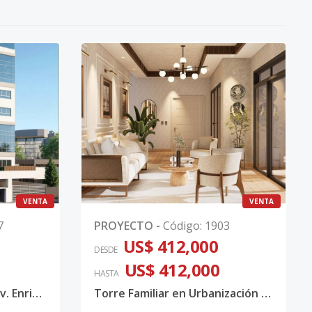
VENTA
VENTA
7
PROYECTO
-
Código
:
1903
US$ 412,000
DESDE
US$ 412,000
HASTA
Proyecto Familiar Prox Av. Enriquillo
Torre Familiar en Urbanización Real