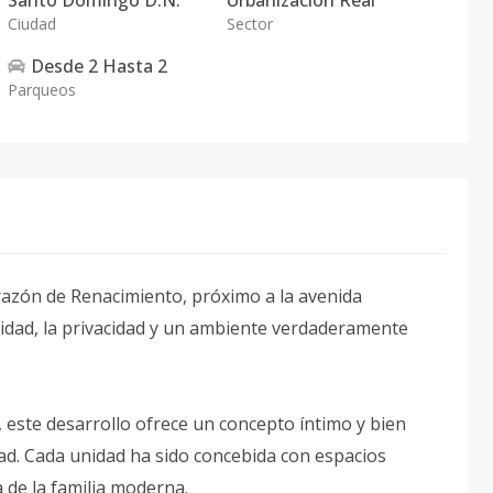
Santo Domingo D.N.
Urbanización Real
Ciudad
Sector
Desde
2
Hasta
2
Parqueos
orazón de Renacimiento, próximo a la avenida
ilidad, la privacidad y un ambiente verdaderamente
 este desarrollo ofrece un concepto íntimo y bien
dad. Cada unidad ha sido concebida con espacios
 de la familia moderna.