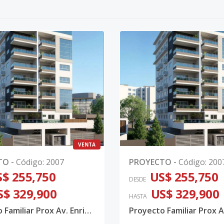
VENTA
TO
-
Código
:
2007
PROYECTO
-
Código
:
200
$ 255,750
US$ 255,750
DESDE
S$ 329,900
US$ 329,900
HASTA
Proyecto Familiar Prox Av. Enriquillo