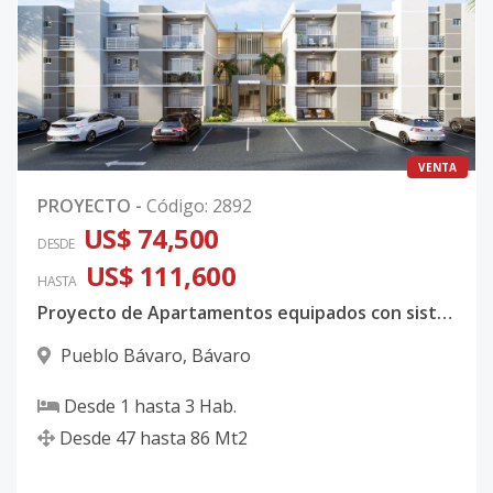
VENTA
PROYECTO
-
Código
:
2892
US$ 74,500
DESDE
US$ 111,600
HASTA
Proyecto de Apartamentos equipados con sistema de domotica en Bávaro
Pueblo Bávaro
,
Bávaro
Desde
1
hasta
3
Hab.
Desde
47
hasta
86
Mt2