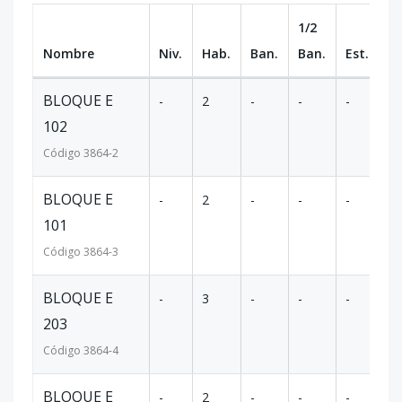
1/2
Nombre
Niv.
Hab.
Ban.
Ban.
Est.
m
BLOQUE E
-
2
-
-
-
7
102
Código
3864
-2
BLOQUE E
-
2
-
-
-
7
101
Código
3864
-3
BLOQUE E
-
3
-
-
-
93
203
Código
3864
-4
BLOQUE E
-
2
-
-
-
70