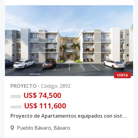
VENTA
PROYECTO
-
Código
:
2892
US$ 74,500
DESDE
US$ 111,600
HASTA
Proyecto de Apartamentos equipados con sistema de domotica en Bávaro
Pueblo Bávaro
,
Bávaro