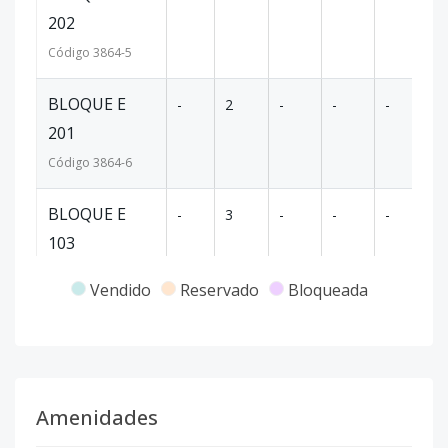
202
Código
3864
-5
BLOQUE E
-
2
-
-
-
70
201
Código
3864
-6
BLOQUE E
-
3
-
-
-
93
103
Código
3864
-1
Vendido
Reservado
Bloqueada
Amenidades