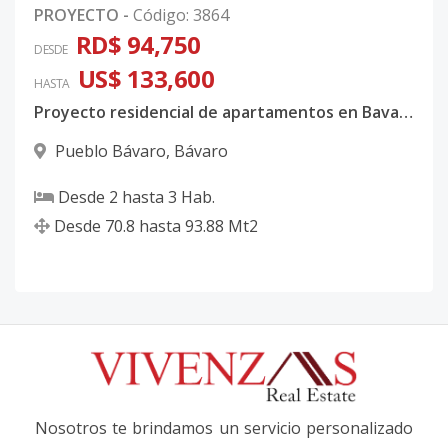
PROYECTO
-
Código
:
3864
RD$ 94,750
DESDE
US$ 133,600
HASTA
Proyecto residencial de apartamentos en Bavaro, Punta Cana. Entrega 2026
Pueblo Bávaro
,
Bávaro
Desde
2
hasta
3
Hab.
Desde
70.8
hasta
93.88
Mt2
Nosotros te brindamos un servicio personalizado