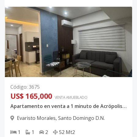
Código
:
3675
US$ 165,000
VENTA AMUEBLADO
Apartamento en venta a 1 minuto de Acrópolis. Evaristo Morales.
Evaristo Morales
,
Santo Domingo D.N.
1
1
2
52
Mt2