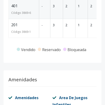
401
-
3
2
1
2
1
Código
3869
-6
201
-
3
2
1
2
1
Código
3869
-1
Vendido
Reservado
Bloqueada
Amenidades
Amenidades
Area De Juegos
Infantiles