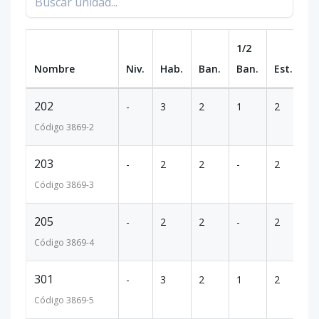
1/2
Nombre
Niv.
Hab.
Ban.
Ban.
Est.
m
202
-
3
2
1
2
1
Código
3869
-2
203
-
2
2
-
2
9
Código
3869
-3
205
-
2
2
-
2
1
Código
3869
-4
301
-
3
2
1
2
1
Código
3869
-5