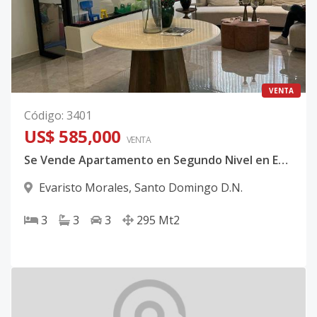
VENTA
Código
:
3401
US$ 585,000
VENTA
Se Vende Apartamento en Segundo Nivel en Evaristo Morales – 3 Hab, Terraza + Locker
Evaristo Morales
,
Santo Domingo D.N.
3
3
3
295
Mt2