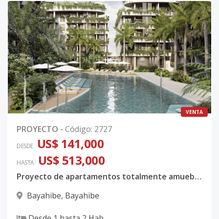
VENTA
PROYECTO
-
Código
:
2727
US$ 141,000
DESDE
US$ 513,000
HASTA
Proyecto de apartamentos totalmente amueblados y equipados en Bayahíbe
Bayahibe
,
Bayahibe
Desde
1
hasta
2
Hab.