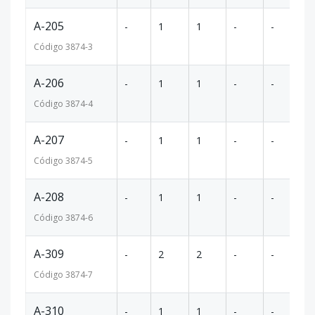
A-205
-
1
1
-
-
53
Código
3874
-3
A-206
-
1
1
-
-
65
Código
3874
-4
A-207
-
1
1
-
-
56
Código
3874
-5
A-208
-
1
1
-
-
56
Código
3874
-6
A-309
-
2
2
-
-
97
Código
3874
-7
A-310
-
1
1
-
-
57