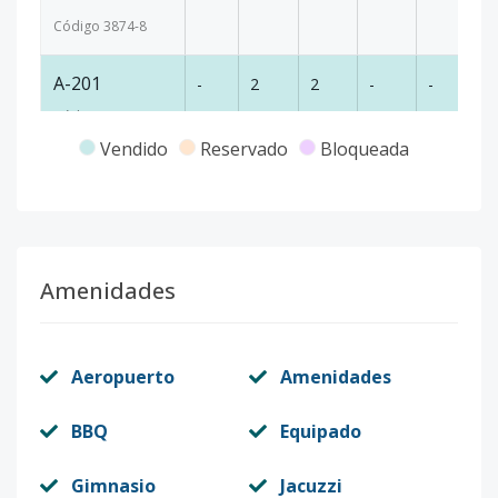
Código
3874
-8
A-201
-
2
2
-
-
10
Código
3874
-1
Vendido
Reservado
Bloqueada
Amenidades
Aeropuerto
Amenidades
BBQ
Equipado
Gimnasio
Jacuzzi