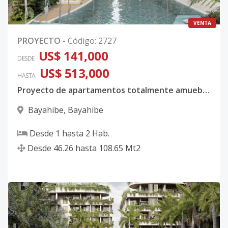
VENTA
PROYECTO
-
Código
:
2727
US$ 141,000
DESDE
US$ 513,000
HASTA
Proyecto de apartamentos totalmente amueblados y equipados en Bayahíbe
Bayahibe
,
Bayahibe
Desde
1
hasta
2
Hab.
Desde
46.26
hasta
108.65
Mt2