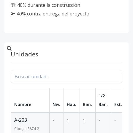
🏗️ 40% durante la construcción
🔑 40% contra entrega del proyecto
Unidades
1/2
Nombre
Niv.
Hab.
Ban.
Ban.
Est.
m
A-203
-
1
1
-
-
66
Código
3874
-2