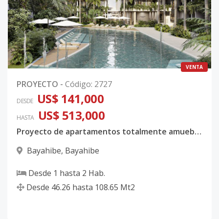
VENTA
PROYECTO
-
Código
:
2727
US$ 141,000
DESDE
US$ 513,000
HASTA
Proyecto de apartamentos totalmente amueblados y equipados en Bayahíbe
Bayahibe
,
Bayahibe
Desde
1
hasta
2
Hab.
Desde
46.26
hasta
108.65
Mt2