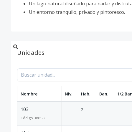
Un lago natural diseñado para nadar y disfrutar
Un entorno tranquilo, privado y pintoresco.
Unidades
Nombre
Niv.
Hab.
Ban.
1/2 Ban
103
-
2
-
-
Código
3861
-2