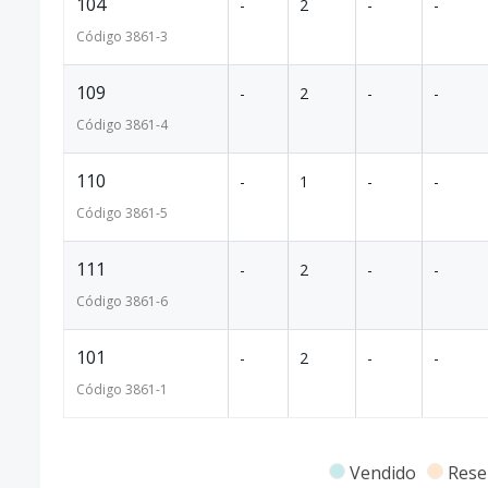
104
-
2
-
-
Código
3861
-3
109
-
2
-
-
Código
3861
-4
110
-
1
-
-
Código
3861
-5
111
-
2
-
-
Código
3861
-6
101
-
2
-
-
Código
3861
-1
Vendido
Rese