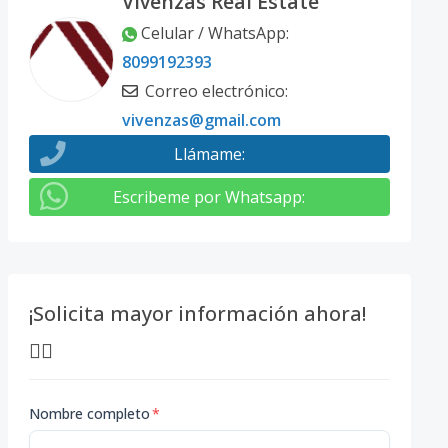
Vivenzas Real Estate
Celular / WhatsApp
:
8099192393
Correo electrónico
:
vivenzas@gmail.com
Llámame
:
Escribeme por Whatsapp
:
¡Solicita mayor información ahora!
👇🏽
Nombre completo
*