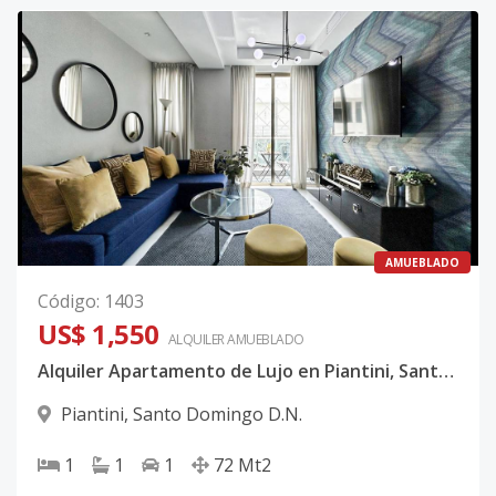
AMUEBLADO
Código
:
1403
US$ 1,550
ALQUILER
AMUEBLADO
Alquiler Apartamento de Lujo en Piantini, Santo Domingo: 1 Habitación, 1.5 Baños, con Amenidades Exclusivas
Piantini
,
Santo Domingo D.N.
1
1
1
72
Mt2