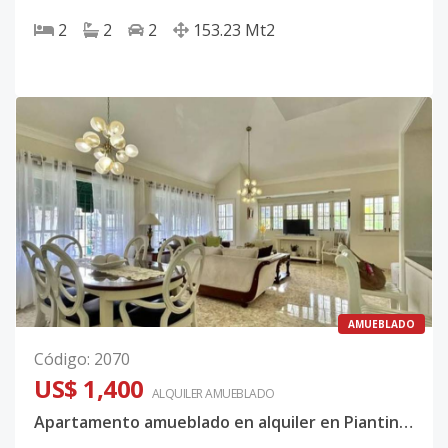
2
2
2
153.23
Mt2
AMUEBLADO
Código
:
2070
US$ 1,400
ALQUILER
AMUEBLADO
Apartamento amueblado en alquiler en Piantini - 3 habitaciones