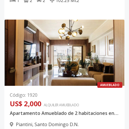
1
2
2
102.25
Mt2
AMUEBLADO
Código
:
1920
US$ 2,000
ALQUILER
AMUEBLADO
Apartamento Amueblado de 2 habitaciones en lo mejor de Piantini
Piantini
,
Santo Domingo D.N.