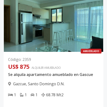
AMUEBLADO
Código
:
2359
US$ 875
ALQUILER
AMUEBLADO
Se alquila apartamento amueblado en Gascue
Gazcue
,
Santo Domingo D.N.
1
1
1
68.78
Mt2