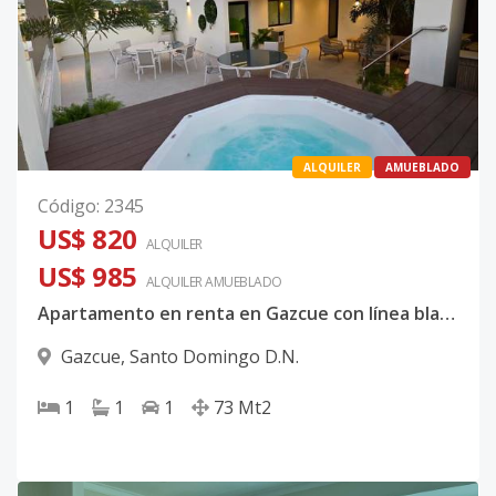
ALQUILER
AMUEBLADO
Código
:
2345
US$ 820
ALQUILER
US$ 985
ALQUILER
AMUEBLADO
Apartamento en renta en Gazcue con línea blanca
Gazcue
,
Santo Domingo D.N.
1
1
1
73
Mt2