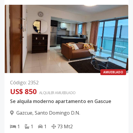
AMUEBLADO
Código
:
2352
US$ 850
ALQUILER
AMUEBLADO
Se alquila moderno apartamento en Gascue
Gazcue
,
Santo Domingo D.N.
1
1
1
73
Mt2