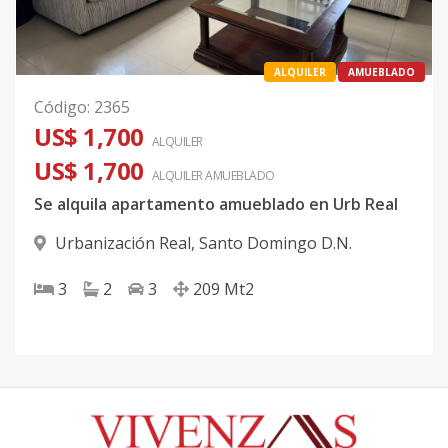
ALQUILER
AMUEBLADO
Código
:
2365
US$ 1,700
ALQUILER
US$ 1,700
ALQUILER
AMUEBLADO
Se alquila apartamento amueblado en Urb Real
Urbanización Real
,
Santo Domingo D.N.
3
2
3
209
Mt2