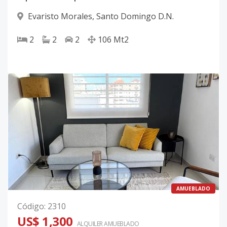
Evaristo Morales
,
Santo Domingo D.N.
2
2
2
106
Mt2
AMUEBLADO
Código
:
2310
US$ 1,300
ALQUILER
AMUEBLADO