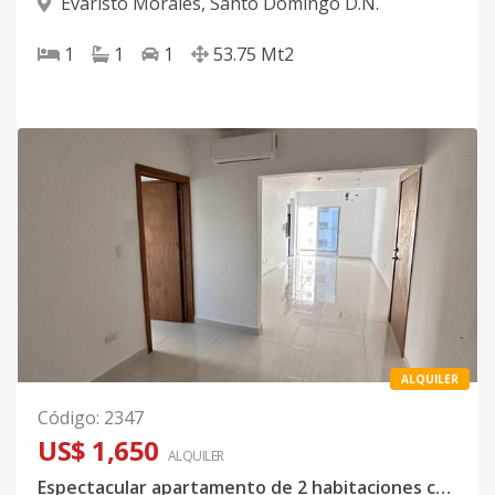
Evaristo Morales
,
Santo Domingo D.N.
1
1
1
53.75
Mt2
ALQUILER
Código
:
2347
US$ 1,650
ALQUILER
Espectacular apartamento de 2 habitaciones con linea blanca y bella vista a la ciudad.