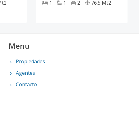
Mt2
1
1
2
76.5
Mt2
Menu
Propiedades
Agentes
Contacto