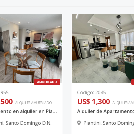
AMUEBLADO
1955
Código
:
2045
,500
US$ 1,300
ALQUILER
AMUEBLADO
ALQUILER
AM
Apartamento en alquiler en Piantini
ni
,
Santo Domingo D.N.
Piantini
,
Santo Doming