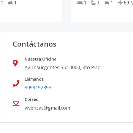
1
1
1
1
1
69
Contáctanos
Nuestra Oficina
Av. Insurgentes Sur 0000, 4to Piso
Llámanos
8099192393
Correo
vivenzas@gmail.com