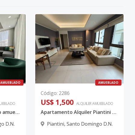
AMUEBLADO
AMUEBLADO
Código
:
2286
US$ 1,500
UEBLADO
ALQUILER
AMUEBLADO
Alquiler de Apartamento amueblado de 1 habitación - Piantini
Apartamento Alquiler Piantini Amueblado.
o D.N.
Piantini
,
Santo Domingo D.N.