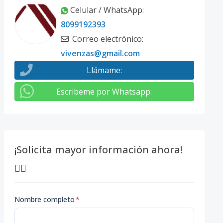
Celular / WhatsApp
:
8099192393
Correo electrónico
:
vivenzas@gmail.com
Llámame
:
Escribeme por Whatsapp
:
¡Solicita mayor información ahora!
👇🏽
Nombre completo
*