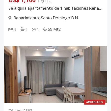
ALQUILER
Se alquila apartamento de 1 habitaciones Renacimiento
Renacimiento
,
Santo Domingo D.N.
1
1
1
69
Mt2
AMUEBLADO
Código
:
2362