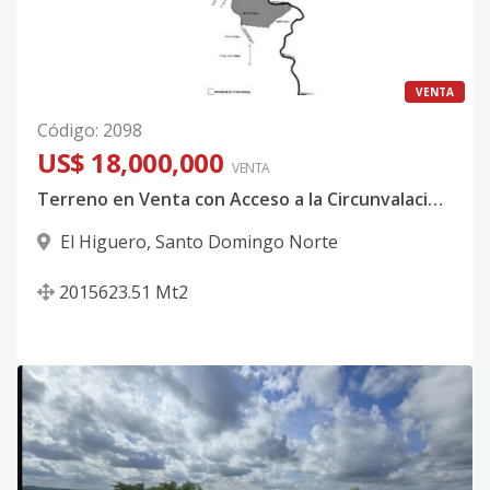
VENTA
Código
:
2098
US$ 18,000,000
VENTA
Terreno en Venta con Acceso a la Circunvalación de Santo Domingo | Más de 2 Millones de m² | Ideal para Desarrollo Industrial o Logístico
El Higuero
,
Santo Domingo Norte
2015623.51
Mt2