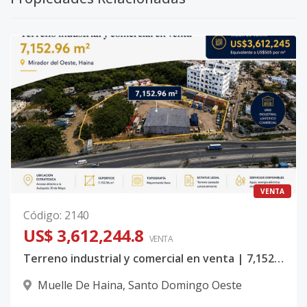
VENTA
Código
:
2140
US$ 3,612,244.8
VENTA
Terreno industrial y comercial en venta | 7,152.96 m² | Mirador del Oeste, Haina
Muelle De Haina
,
Santo Domingo Oeste