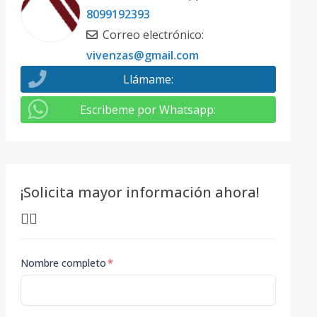
8099192393
Correo electrónico
:
vivenzas@gmail.com
Llámame
:
Escribeme por Whatsapp
:
¡Solicita mayor información ahora!
👇🏽
Nombre completo
*