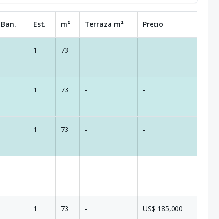
 Ban.
Est.
m²
Terraza
m²
Precio
1
73
-
-
1
73
-
-
1
73
-
-
-
-
-
1
73
-
US$ 185,000