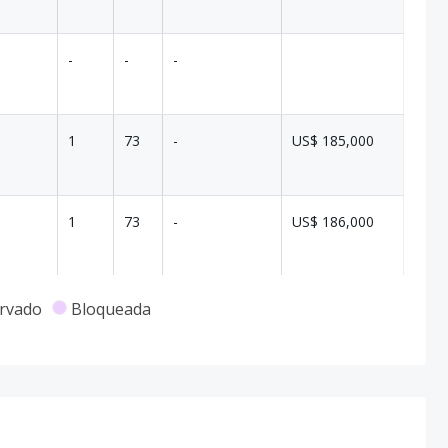
-
-
-
1
73
-
US$ 185,000
1
73
-
US$ 186,000
1
73
-
US$ 190,000
rvado
Bloqueada
1
73
-
US$ 202,000