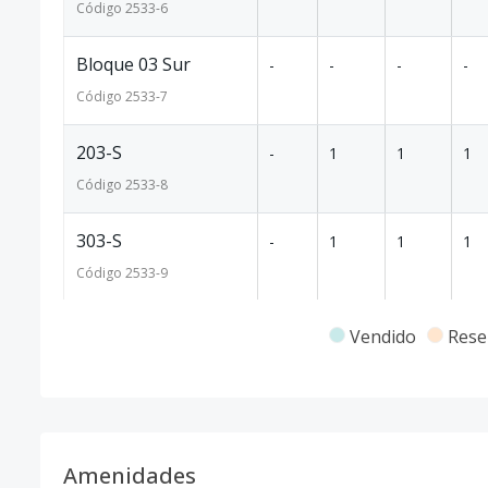
Código
2533
-6
Bloque 03 Sur
-
-
-
-
Código
2533
-7
203-S
-
1
1
1
Código
2533
-8
303-S
-
1
1
1
Código
2533
-9
703-S
-
1
1
1
Vendido
Rese
Código
2533
-10
1403-S
-
1
1
1
Código
2533
-11
Amenidades