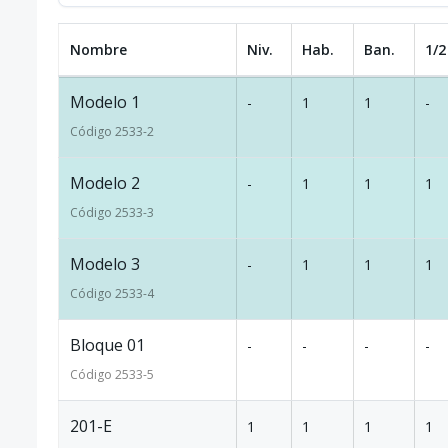
Nombre
Niv.
Hab.
Ban.
1/2
Modelo 1
-
1
1
-
Código
2533
-2
Modelo 2
-
1
1
1
Código
2533
-3
Modelo 3
-
1
1
1
Código
2533
-4
Bloque 01
-
-
-
-
Código
2533
-5
201-E
1
1
1
1