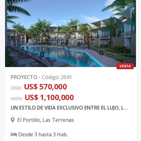
VENTA
PROYECTO
-
Código
:
2041
US$ 570,000
DESDE
US$ 1,100,000
HASTA
UN ESTILO DE VIDA EXCLUSIVO ENTRE EL LUJO, LA NATURALEZA Y EL CARIBE
El Portillo
,
Las Terrenas
Desde
3
hasta
3
Hab.