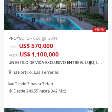
VENTA
PROYECTO
-
Código
:
2041
US$ 570,000
DESDE
US$ 1,100,000
HASTA
UN ESTILO DE VIDA EXCLUSIVO ENTRE EL LUJO, LA NATURALEZA Y EL CARIBE
El Portillo
,
Las Terrenas
Desde
3
hasta
3
Hab.
Desde
246.55
hasta
342
Mt2