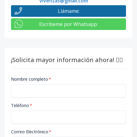
vivenzas@gmail.com
Llámame
:
Escribeme por Whatsapp
:
¡Solicita mayor información ahora! 👇🏽
Nombre completo
*
Teléfono
*
Correo Electrónico
*