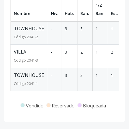
1/2
Nombre
Niv.
Hab.
Ban.
Ban.
Est.
m
TOWNHOUSE
-
3
3
1
1
24
Código
2041
-2
VILLA
-
3
2
1
2
3
Código
2041
-3
TOWNHOUSE
-
3
3
1
1
24
Código
2041
-1
Vendido
Reservado
Bloqueada