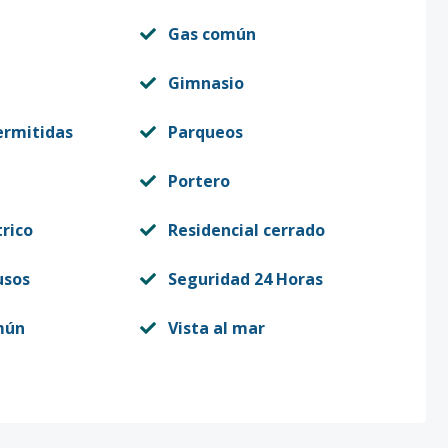
Gas común
Gimnasio
ermitidas
Parqueos
Portero
trico
Residencial cerrado
usos
Seguridad 24 Horas
mún
Vista al mar