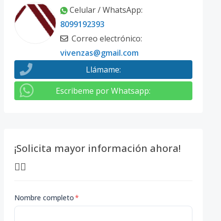
Celular / WhatsApp
:
8099192393
Correo electrónico
:
vivenzas@gmail.com
Llámame
:
Escribeme por Whatsapp
:
¡Solicita mayor información ahora!
👇🏽
Nombre completo
*