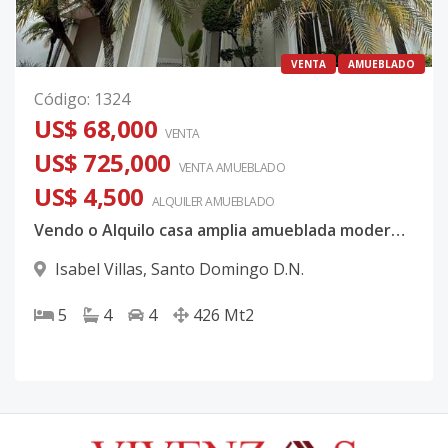
VENTA
AMUEBLADO
Código
:
1324
US$ 68,000
VENTA
US$ 725,000
VENTA AMUEBLADO
US$ 4,500
ALQUILER
AMUEBLADO
Vendo o Alquilo casa amplia amueblada moderna en Isabel Villa:
Isabel Villas
,
Santo Domingo D.N.
5
4
4
426
Mt2