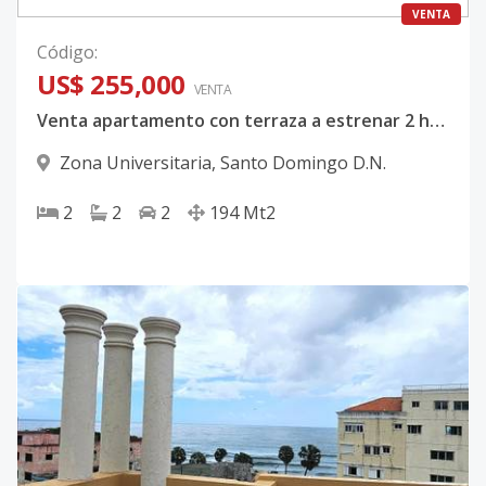
VENTA
Código
:
US$ 255,000
VENTA
Venta apartamento con terraza a estrenar 2 habitaciones en Zona Universitaria
Zona Universitaria
,
Santo Domingo D.N.
2
2
2
194
Mt2