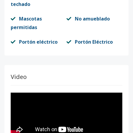
techado
Mascotas
No amueblado
permitidas
Portón eléctrico
Portón Eléctrico
Video