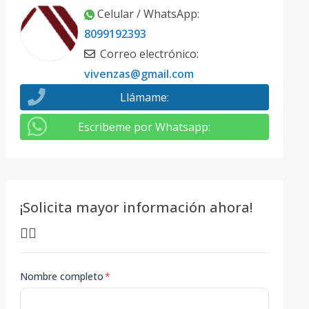
Celular / WhatsApp
:
8099192393
Correo electrónico
:
vivenzas@gmail.com
Llámame
:
Escribeme por Whatsapp
:
¡Solicita mayor información ahora!
👇🏽
Nombre completo
*