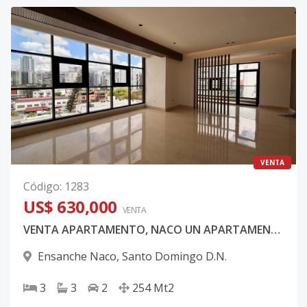
VENTA
Código
:
1283
US$ 630,000
VENTA
VENTA APARTAMENTO, NACO UN APARTAMENTO POR NIVEL
Ensanche Naco
,
Santo Domingo D.N.
3
3
2
254
Mt2