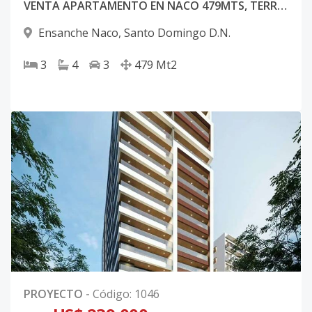
VENTA APARTAMENTO EN NACO 479MTS, TERRAZA PRIVADA
Ensanche Naco
,
Santo Domingo D.N.
3
4
3
479
Mt2
PROYECTO
-
Código
:
1046