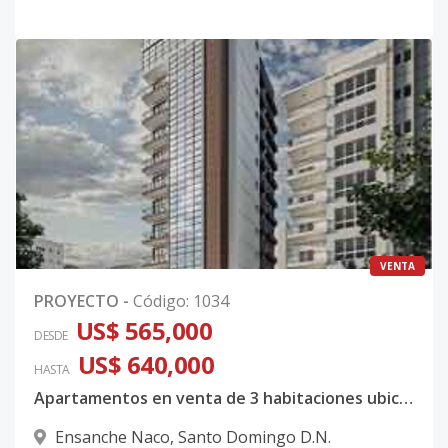
VENTA
PROYECTO
-
Código
:
1034
US$ 565,000
DESDE
US$ 640,000
HASTA
Apartamentos en venta de 3 habitaciones ubicado en el ensanche Naco
Ensanche Naco
,
Santo Domingo D.N.